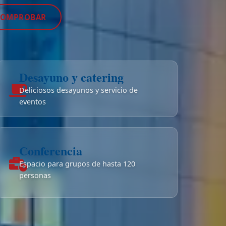
COMPROBAR
Desayuno y catering
Deliciosos desayunos y servicio de
eventos
Conferencia
Espacio para grupos de hasta 120
personas