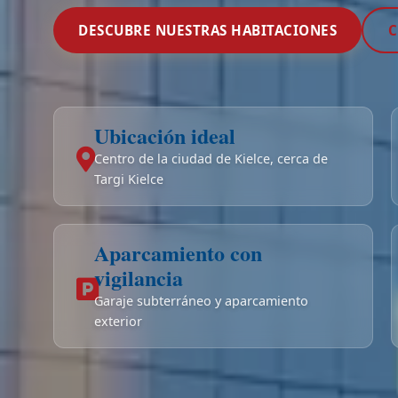
DESCUBRE NUESTRAS HABITACIONES
Ubicación ideal
Centro de la ciudad de Kielce, cerca de
Targi Kielce
Aparcamiento con
vigilancia
Garaje subterráneo y aparcamiento
exterior