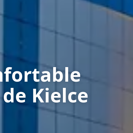
nfortable
 de Kielce